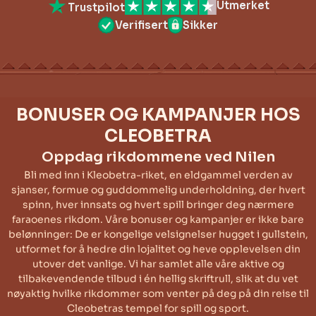
Utmerket
Trustpilot
Verifisert
Sikker
BONUSER OG KAMPANJER HOS
CLEOBETRA
Oppdag rikdommene ved Nilen
Bli med inn i Kleobetra-riket, en eldgammel verden av
sjanser, formue og guddommelig underholdning, der hvert
spinn, hver innsats og hvert spill bringer deg nærmere
faraoenes rikdom. Våre bonuser og kampanjer er ikke bare
belønninger: De er kongelige velsignelser hugget i gullstein,
utformet for å hedre din lojalitet og heve opplevelsen din
utover det vanlige. Vi har samlet alle våre aktive og
tilbakevendende tilbud i én hellig skriftrull, slik at du vet
nøyaktig hvilke rikdommer som venter på deg på din reise til
Cleobetras tempel for spill og sport.