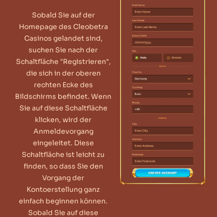
Sobald Sie auf der
Homepage des Cleobetra
Casinos gelandet sind,
suchen Sie nach der
Schaltfläche "Registrieren",
die sich in der oberen
rechten Ecke des
Bildschirms befindet. Wenn
Sie auf diese Schaltfläche
klicken, wird der
Anmeldevorgang
eingeleitet. Diese
Schaltfläche ist leicht zu
finden, so dass Sie den
Vorgang der
Kontoerstellung ganz
einfach beginnen können.
Sobald Sie auf diese