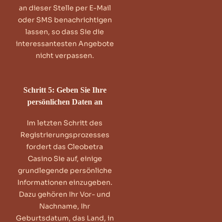
an dieser Stelle per E-Mail
oder SMS benachrichtigen
lassen, so dass Sie die
interessantesten Angebote
nicht verpassen.
Schritt 5: Geben Sie Ihre
persönlichen Daten an
Im letzten Schritt des
Registrierungsprozesses
fordert das Cleobetra
Casino Sie auf, einige
grundlegende persönliche
Informationen einzugeben.
Dazu gehören Ihr Vor- und
Nachname, Ihr
Geburtsdatum, das Land, in