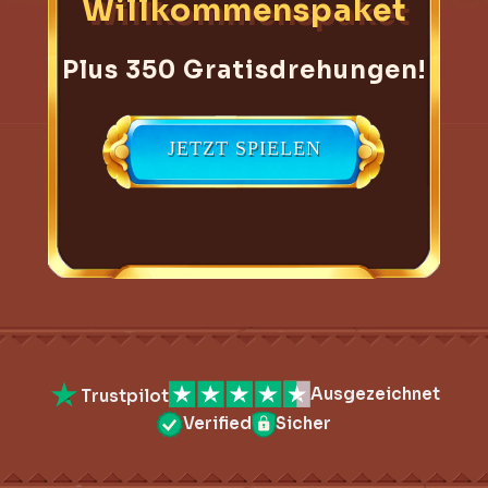
Willkommenspaket
Plus 350 Gratisdrehungen!
JETZT SPIELEN
Ausgezeichnet
Trustpilot
Verified
Sicher