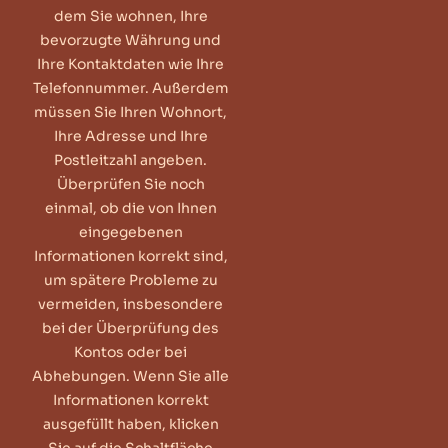
dem Sie wohnen, Ihre
bevorzugte Währung und
Ihre Kontaktdaten wie Ihre
Telefonnummer. Außerdem
müssen Sie Ihren Wohnort,
Ihre Adresse und Ihre
Postleitzahl angeben.
Überprüfen Sie noch
einmal, ob die von Ihnen
eingegebenen
Informationen korrekt sind,
um spätere Probleme zu
vermeiden, insbesondere
bei der Überprüfung des
Kontos oder bei
Abhebungen. Wenn Sie alle
Informationen korrekt
ausgefüllt haben, klicken