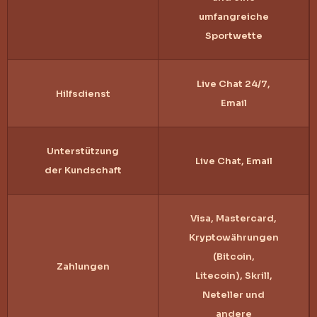
umfangreiche
Sportwette
Live Chat 24/7,
Hilfsdienst
Email
Unterstützung
Live Chat, Email
der Kundschaft
Visa, Mastercard,
Kryptowährungen
(Bitcoin,
Zahlungen
Litecoin), Skrill,
Neteller und
andere