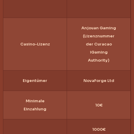
Anjouan Gaming
(Lizenznummer
Casino-Lizenz
der Curacao
iGaming
Authority)
Eigentümer
NovaForge Ltd
Minimale
10€
Einzahlung
1000€