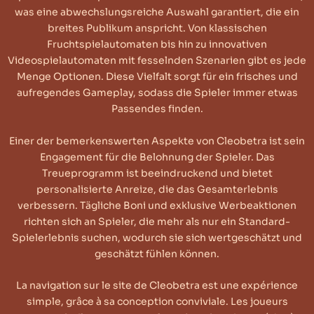
was eine abwechslungsreiche Auswahl garantiert, die ein
breites Publikum anspricht. Von klassischen
Fruchtspielautomaten bis hin zu innovativen
Videospielautomaten mit fesselnden Szenarien gibt es jede
Menge Optionen. Diese Vielfalt sorgt für ein frisches und
aufregendes Gameplay, sodass die Spieler immer etwas
Passendes finden.
Einer der bemerkenswerten Aspekte von Cleobetra ist sein
Engagement für die Belohnung der Spieler. Das
Treueprogramm ist beeindruckend und bietet
personalisierte Anreize, die das Gesamterlebnis
verbessern. Tägliche Boni und exklusive Werbeaktionen
richten sich an Spieler, die mehr als nur ein Standard-
Spielerlebnis suchen, wodurch sie sich wertgeschätzt und
geschätzt fühlen können.
La navigation sur le site de Cleobetra est une expérience
simple, grâce à sa conception conviviale. Les joueurs