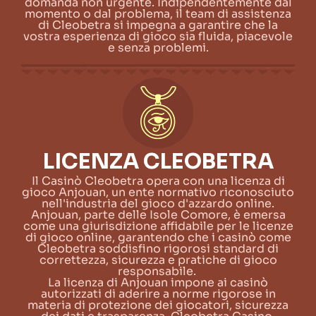
domanda non urgente. Indipendentemente dal
momento o dal problema, il team di assistenza
di Cleobetra si impegna a garantire che la
vostra esperienza di gioco sia fluida, piacevole
e senza problemi.
LICENZA CLEOBETRA
Il Casinò Cleobetra opera con una licenza di
gioco Anjouan, un ente normativo riconosciuto
nell'industria del gioco d'azzardo online.
Anjouan, parte delle Isole Comore, è emersa
come una giurisdizione affidabile per le licenze
di gioco online, garantendo che i casinò come
Cleobetra soddisfino rigorosi standard di
correttezza, sicurezza e pratiche di gioco
responsabile.
La licenza di Anjouan impone ai casinò
autorizzati di aderire a norme rigorose in
materia di protezione dei giocatori, sicurezza