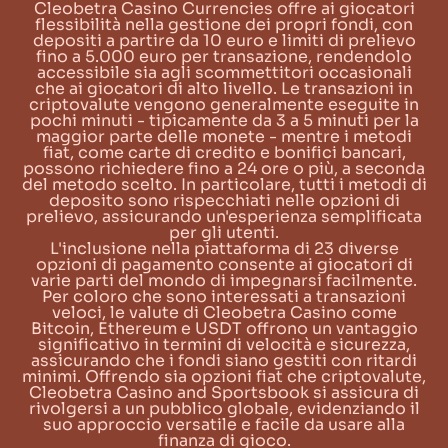
Cleobetra Casino Currencies offre ai giocatori
flessibilità nella gestione dei propri fondi, con
depositi a partire da 10 euro e limiti di prelievo
fino a 5.000 euro per transazione, rendendolo
accessibile sia agli scommettitori occasionali
che ai giocatori di alto livello. Le transazioni in
criptovalute vengono generalmente eseguite in
pochi minuti - tipicamente da 3 a 5 minuti per la
maggior parte delle monete - mentre i metodi
fiat, come carte di credito e bonifici bancari,
possono richiedere fino a 24 ore o più, a seconda
del metodo scelto. In particolare, tutti i metodi di
deposito sono rispecchiati nelle opzioni di
prelievo, assicurando un'esperienza semplificata
per gli utenti.
L'inclusione nella piattaforma di 23 diverse
opzioni di pagamento consente ai giocatori di
varie parti del mondo di impegnarsi facilmente.
Per coloro che sono interessati a transazioni
veloci, le valute di Cleobetra Casino come
Bitcoin, Ethereum e USDT offrono un vantaggio
significativo in termini di velocità e sicurezza,
assicurando che i fondi siano gestiti con ritardi
minimi. Offrendo sia opzioni fiat che criptovalute,
Cleobetra Casino and Sportsbook si assicura di
rivolgersi a un pubblico globale, evidenziando il
suo approccio versatile e facile da usare alla
finanza di gioco.