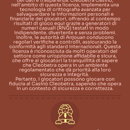
dei dati e trasparenza. Cleobetra Casino,
nell'ambito di questa licenza, implementa una
tecnologia di crittografia avanzata per
salvaguardare le informazioni personali e
finanziarie dei giocatori, offrendo al contempo
risultati di gioco equi grazie a generatori di
numeri casuali (RNG) testati in modo
indipendente. divertente e senza problemi.
Inoltre, le autorità di Anjouan conducono
regolari verifiche e controlli, assicurando la
conformità agli standard internazionali. Questa
licenza è riconosciuta da molti operatori del
settore come un'opzione affidabile e sicura,
che offre ai giocatori la tranquillità di sapere
che Cleobetra opera in un ambiente
regolamentato che dà priorità alla loro
sicurezza e integrità.
Pertanto, i giocatori possono giocare con
fiducia al Casinò Cleobetra, sapendo che opera
in un contesto di sicurezza e correttezza.