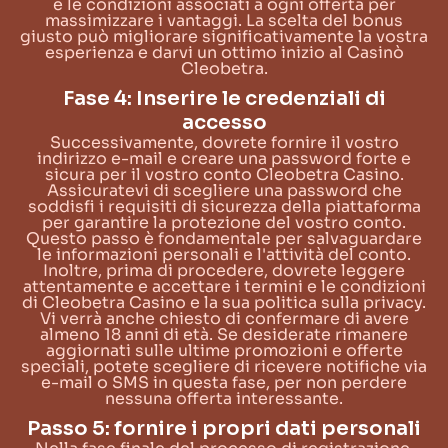
e le condizioni associati a ogni offerta per
massimizzare i vantaggi. La scelta del bonus
giusto può migliorare significativamente la vostra
esperienza e darvi un ottimo inizio al Casinò
Cleobetra.
Fase 4: Inserire le credenziali di
accesso
Successivamente, dovrete fornire il vostro
indirizzo e-mail e creare una password forte e
sicura per il vostro conto Cleobetra Casino.
Assicuratevi di scegliere una password che
soddisfi i requisiti di sicurezza della piattaforma
per garantire la protezione del vostro conto.
Questo passo è fondamentale per salvaguardare
le informazioni personali e l'attività del conto.
Inoltre, prima di procedere, dovrete leggere
attentamente e accettare i termini e le condizioni
di Cleobetra Casino e la sua politica sulla privacy.
Vi verrà anche chiesto di confermare di avere
almeno 18 anni di età. Se desiderate rimanere
aggiornati sulle ultime promozioni e offerte
speciali, potete scegliere di ricevere notifiche via
e-mail o SMS in questa fase, per non perdere
nessuna offerta interessante.
Passo 5: fornire i propri dati personali