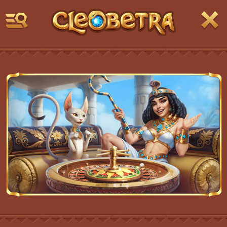
Zum
Inhalt
springen