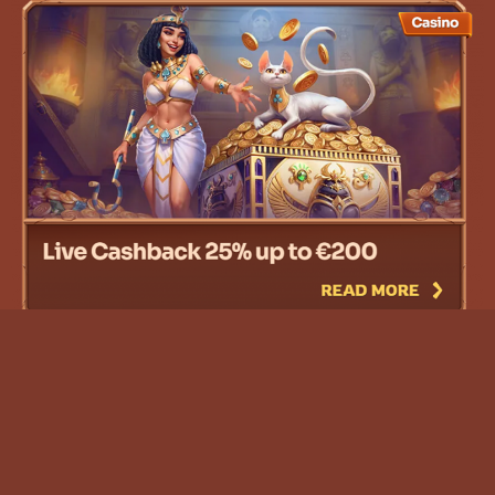
25 % CASHBACK IM LIVE-CASINO
BIS ZU 200 €.
Für Fans von Live-Casinos bieten wir ein außergewöhnliches
Cashback von bis zu 25 % auf Ihre Verluste bei Spielen mit
Live-Dealern. Je nach Ihrer VIP-Stufe können Sie zwischen
5 und 200 € pro Woche zurückerhalten. Dieses Angebot