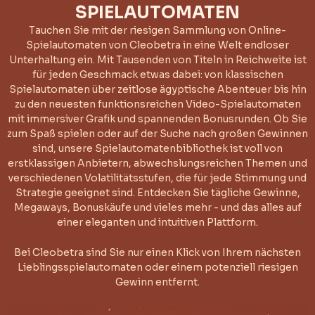
SPIELAUTOMATEN
Tauchen Sie mit der riesigen Sammlung von Online-
Spielautomaten von Cleobetra in eine Welt endloser
Unterhaltung ein. Mit Tausenden von Titeln in Reichweite ist
für jeden Geschmack etwas dabei: von klassischen
Spielautomaten über zeitlose ägyptische Abenteuer bis hin
zu den neuesten funktionsreichen Video-Spielautomaten
mit immersiver Grafik und spannenden Bonusrunden. Ob Sie
zum Spaß spielen oder auf der Suche nach großen Gewinnen
sind, unsere Spielautomatenbibliothek ist voll von
erstklassigen Anbietern, abwechslungsreichen Themen und
verschiedenen Volatilitätsstufen, die für jede Stimmung und
Strategie geeignet sind. Entdecken Sie tägliche Gewinne,
Megaways, Bonuskäufe und vieles mehr - und das alles auf
einer eleganten und intuitiven Plattform.
Bei Cleobetra sind Sie nur einen Klick von Ihrem nächsten
Lieblingsspielautomaten oder einem potenziell riesigen
Gewinn entfernt.