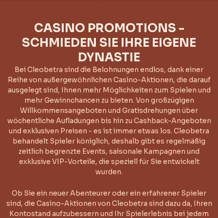
CASINO PROMOTIONS -
SCHMIEDEN SIE IHRE EIGENE
DYNASTIE
Bei Cleobetra sind die Belohnungen endlos, dank einer
Reihe von außergewöhnlichen Casino-Aktionen, die darauf
ausgelegt sind, Ihnen mehr Möglichkeiten zum Spielen und
mehr Gewinnchancen zu bieten. Von großzügigen
Willkommensangeboten und Gratisdrehungen über
wöchentliche Aufladungen bis hin zu Cashback-Angeboten
und exklusiven Preisen - es ist immer etwas los. Cleobetra
behandelt Spieler königlich, deshalb gibt es regelmäßig
zeitlich begrenzte Events, saisonale Kampagnen und
exklusive VIP-Vorteile, die speziell für Sie entwickelt
wurden.
Ob Sie ein neuer Abenteurer oder ein erfahrener Spieler
sind, die Casino-Aktionen von Cleobetra sind dazu da, Ihren
Kontostand aufzubessern und Ihr Spielerlebnis bei jedem