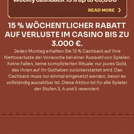
15 % WÖCHENTLICHER RABATT
AUF VERLUSTE IM CASINO BIS ZU
3.000 €.
Jeden Montag erhalten Sie 15 % Cashback auf Ihre
Nettoverluste der Vorwoche bei einer Auswahl von Spielen.
Keine Fallen, keine komplizierten Rituale: nur pures Gold,
das Ihnen auf Ihr Guthaben zurückerstattet wird. Das
Cashback muss nur einmal eingesetzt werden, bevor es
vollständig auszahlbar ist. Diese Aktion ist für alle Spieler
der Stufen 3, 4 und 5 reserviert.