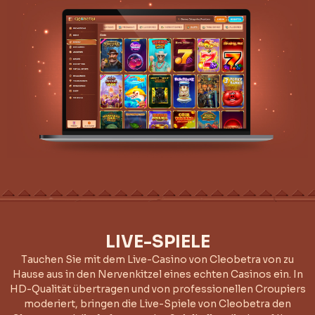
LIVE-SPIELE
Tauchen Sie mit dem Live-Casino von Cleobetra von zu
Hause aus in den Nervenkitzel eines echten Casinos ein. In
HD-Qualität übertragen und von professionellen Croupiers
moderiert, bringen die Live-Spiele von Cleobetra den