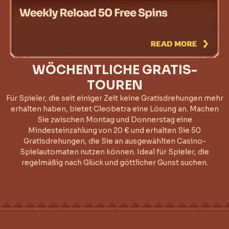
WÖCHENTLICHE GRATIS-
TOUREN
Für Spieler, die seit einiger Zeit keine Gratisdrehungen mehr
erhalten haben, bietet Cleobetra eine Lösung an. Machen
Sie zwischen Montag und Donnerstag eine
Mindesteinzahlung von 20 € und erhalten Sie 50
Gratisdrehungen, die Sie an ausgewählten Casino-
Spielautomaten nutzen können. Ideal für Spieler, die
regelmäßig nach Glück und göttlicher Gunst suchen.