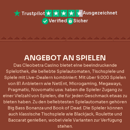
Ausgezeichnet
Trustpilot
Verified
Sicher
ANGEBOT AN SPIELEN
Das Cleobetra Casino bietet eine beeindruckende
Spielothek, die beliebte Spielautomaten, Tischspiele und
Spiele mit Live-Dealern kombiniert. Mit über 9.000 Spielen
von 81 Anbietern wie NetEnt, Microgaming, Megaways,
Pragmatic, Novomatic usw. haben die Spieler Zugang zu
einer Vielzahl von Spielen, die für jeden Geschmack etwas zu
bieten haben. Zu den beliebtesten Spielautomaten gehören
Big Bass Bonanza und Book of Dead. Die Spieler können
auch klassische Tischspiele wie Blackjack, Roulette und
Baccarat genießen, wobei viele Varianten zur Verfügung
stehen.