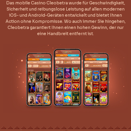
Das mobile Casino Cleobetra wurde für Geschwindigkeit,
Sicherheit und reibungslose Leistung auf allen modernen
iOS- und Android-Geräten entwickelt und bietet Ihnen
Action ohne Kompromisse. Wo auch immer Sie hingehen,
Cleobetra garantiert Ihnen einen hohen Gewinn, der nur
eine Handbreit entfernt ist.