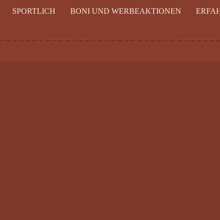
SPORTLICH
BONI UND WERBEAKTIONEN
ERFA