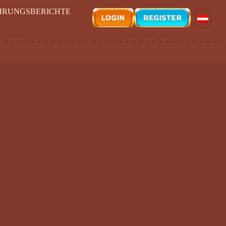
HRUNGSBERICHTE