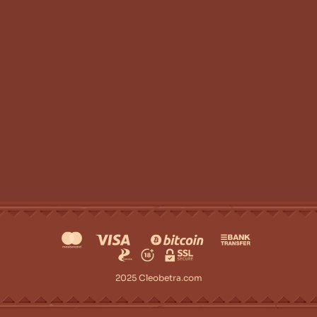
2025 Cleobetra.com