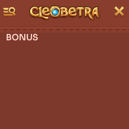
Vai
al
contenuto
BONUS